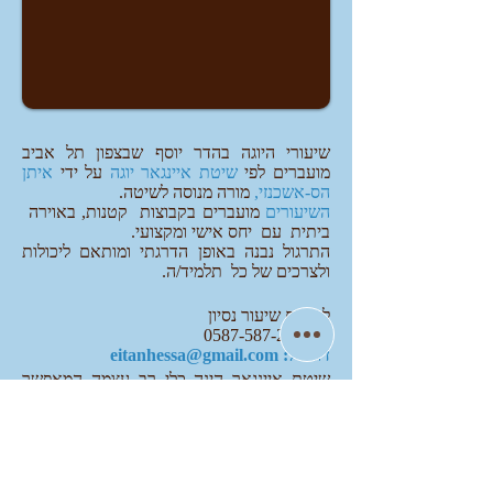
שיעורי היוגה בהדר יוסף שבצפון תל אביב
מועברים ל
פי
שיטת איינגאר יוגה
על ידי
איתן
הס-אשכנזי,
מורה מנוסה לשיטה.
השיעורים
מועברים בקבוצות קטנות
, באוירה
ביתית עם יחס אישי ומקצועי.
התרגול נבנה באופן הדרגתי ומותאם ליכולות
ולצרכים של כל תלמיד/ה.
לתאום
שיעור נסיון
טל.
0587-587-287
דוא"ל: eitanhessa@gmail.com
שיטת איינגאר הינה כלי רב עצמה המאפשר
לכל אדם לשפר את חייו. שיטת איינגאר יוגה
מבוססת על הבנה מעמיקה של האנטומיה של
​
הגוף ומסורת רוחנית עתיקת יומין.
​
המייחד את השיטה הוא דיוק בביצוע התנוחות
ושימוש בעזרים המאפשרים לכל האנשים-